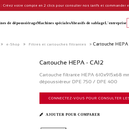
: Créez votre compte en 2 clics pour consulter nos tarifs et commander en
nes de dépoussiérage
Machines spéciales
Abrasifs de sablage
L'entreprise
Cartouche HEPA 
e-Shop
Filtres et cartouches filtrantes
Cartouche HEPA - CA12
Cartouche filtrante HEPA 610x915x68 mm 
dépoussiéreur DPE 750 / DPE 400
CONNECTEZ-VOUS POUR CONSULTER LES
AJOUTER POUR COMPARER