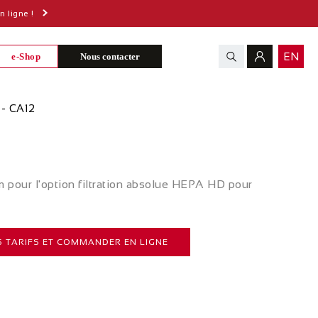
 ligne !
EN
e-Shop
Nous contacter
- CA12
pour l'option filtration absolue HEPA HD pour
 TARIFS ET COMMANDER EN LIGNE