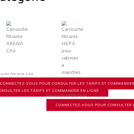
ouche filtrante CA4
CONNECTEZ-VOUS POUR CONSULTER LES TARIFS ET COMMANDER
COMMANDER EN LIGNE
NSULTER LES TARIFS ET COMMANDER EN LIGNE
Cartouche HEPA CA10
CONNECTEZ-VOUS POUR CONSULTER L