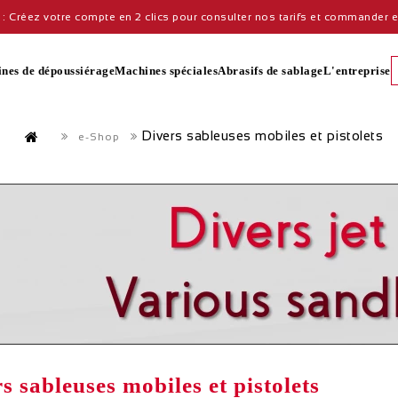
: Créez votre compte en 2 clics pour consulter nos tarifs et commander en
nes de dépoussiérage
Machines spéciales
Abrasifs de sablage
L'entreprise
Divers sableuses mobiles et pistolets
e-Shop
s sableuses mobiles et pistolets