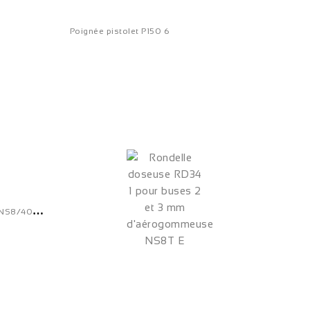
Poignée pistolet P150 6
C
ommande inox pour sableuses NS8/40T - PJ 2