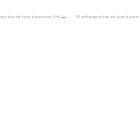
T
E mélangeur bas de cuve à pression 3/4" après 2018 - S10 3/4