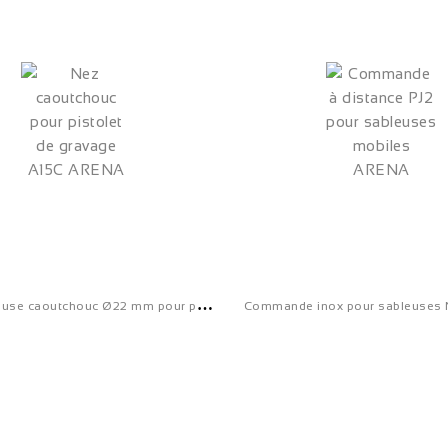
N
ez ventouse caoutchouc Ø22 mm pour pistolet A15 - VENT0001