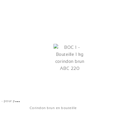
R
ondelle mousse épaisseur 9mm - pour pistolet A15 - RM 9
Corindon brun en bouteille