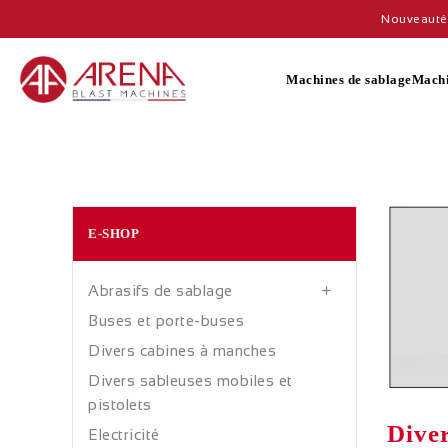
Nouveauté 
Machines de sablage
Machi
E-SHOP
Abrasifs de sablage

Buses et porte-buses
Divers cabines à manches
Divers sableuses mobiles et
pistolets
Diver
Electricité