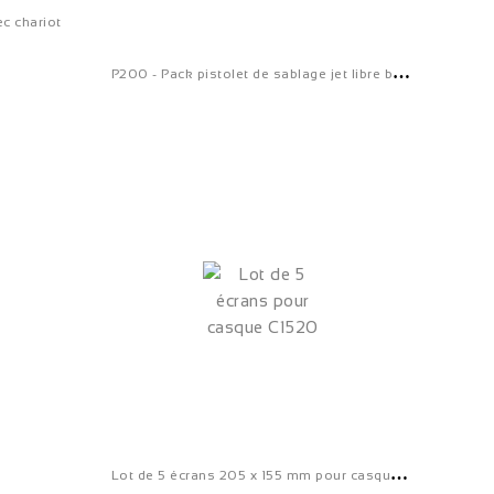
c chariot
P
200 - Pack pistolet de sablage jet libre buse Ø5
L
ot de 5 écrans 205 x 155 mm pour casque de sablage C 1520...