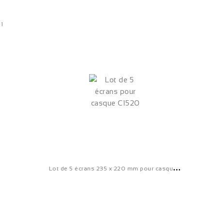
1
L
ot de 5 écrans 235 x 220 mm pour casque de sablage C 1520...