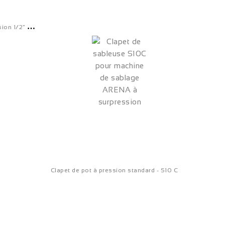
T
E mélangeur bas de cuve à pression 1/2" avant 2019 - S10 1/2
Clapet de pot à pression standard - S10 C