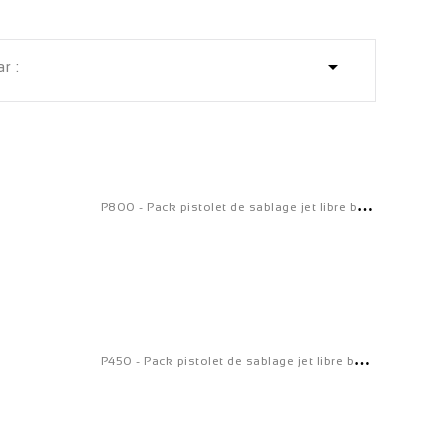

r :
P
800 - Pack pistolet de sablage jet libre buse Ø8
P
450 - Pack pistolet de sablage jet libre buse Ø6