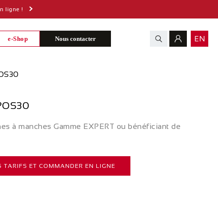
 ligne !
EN
e-Shop
Nous contacter
POS30
 POS30
bines à manches Gamme EXPERT ou bénéficiant de
 TARIFS ET COMMANDER EN LIGNE