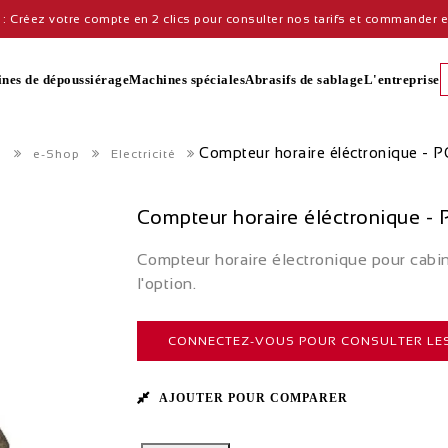
: Créez votre compte en 2 clics pour consulter nos tarifs et commander en
nes de dépoussiérage
Machines spéciales
Abrasifs de sablage
L'entreprise
Compteur horaire éléctronique - 
e-Shop
Electricité
Compteur horaire éléctronique -
Compteur horaire électronique pour ca
l'option.
CONNECTEZ-VOUS POUR CONSULTER LES
AJOUTER POUR COMPARER