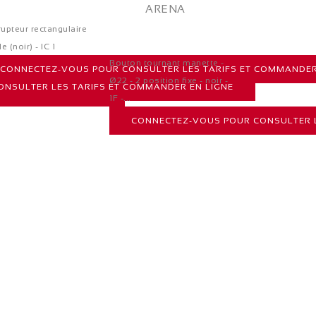
rupteur rectangulaire
e (noir) - IC 1
Bouton tournant manette -
CONNECTEZ-VOUS POUR CONSULTER LES TARIFS ET COMMANDER
Ø22 - 2 position fixe - noir -
NSULTER LES TARIFS ET COMMANDER EN LIGNE
COMMANDER EN LIGNE
1F -...
CONNECTEZ-VOUS POUR CONSULTER L